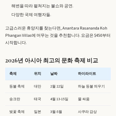
해변을 따라 펼쳐지는 불쇼와 공연.
다양한 국제 여행자들.
고급스러운 휴양지를 찾는다면, Anantara Rasananda Koh
Phangan Villas에 머무는 것을 추천합니다. 요금은 $450부터
시작합니다.
2026년 아시아 최고의 문화 축제 비교
축제
위치
날짜
하이라이트
등불 축제
대만
2월 22일
하늘 등불 띄우기
송크란
태국
4월 13-15일
물 싸움
벚꽃 축제
일본
3월-5월
사쿠라 감상