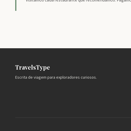
Visitamos cada restaurante que recomendamos. Pagamos
TravelsType
Escrita de viagem para exploradores curiosos.