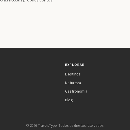
 as nossas proprias contas.
EXPLORAR
Destinos
Natureza
Gastronomia
Blog
© 2026 TravelsType. Todos os direitos reservados.