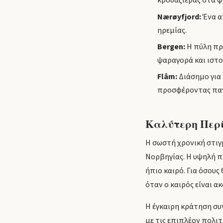
κρουαζιέρας στα φ
Nærøyfjord:
Ένα α
ηρεμίας.
Bergen:
Η πύλη προ
ψαραγορά και ιστο
Flåm:
Διάσημο για 
προσφέροντας παν
Καλύτερη Περί
Η σωστή χρονική στιγμ
Νορβηγίας. Η υψηλή π
ήπιο καιρό. Για όσους
όταν ο καιρός είναι α
Η έγκαιρη κράτηση συν
με τις επιπλέον πολιτ