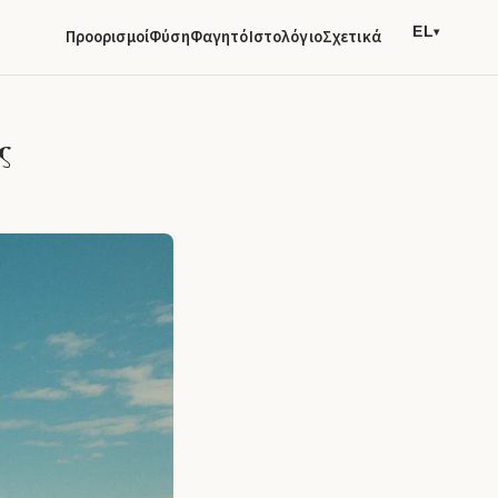
EL
Προορισμοί
Φύση
Φαγητό
Ιστολόγιο
Σχετικά
▾
ς