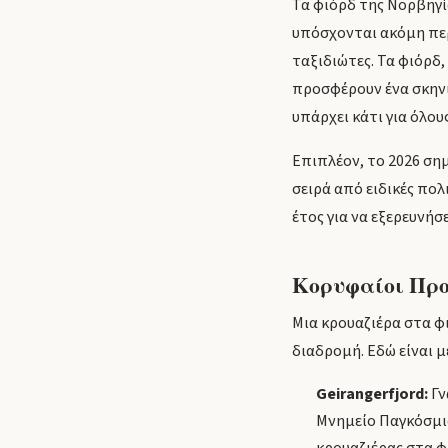
Τα φιόρδ της Νορβηγία
υπόσχονται ακόμη περ
ταξιδιώτες. Τα φιόρδ
προσφέρουν ένα σκηνικ
υπάρχει κάτι για όλους
Επιπλέον, το 2026 ση
σειρά από ειδικές πολ
έτος για να εξερευνήσ
Κορυφαίοι Προ
Μια κρουαζιέρα στα φ
διαδρομή. Εδώ είναι μ
Geirangerfjord:
Γν
Μνημείο Παγκόσμια