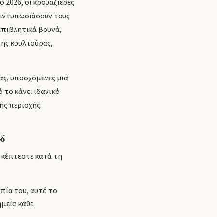
 2026, οι κρουαζιέρες
α εντυπωσιάσουν τους
επιβλητικά βουνά,
της κουλτούρας,
ας, υποσχόμενες μια
ό το κάνει ιδανικό
ης περιοχής.
δ
ισκέπτεστε κατά τη
πία του, αυτό το
μεία κάθε