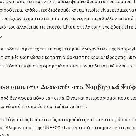
ς είναι από τα πιο εντυπωσιακά φυσικά θαύματα του κόσμου. Το
ισσότερα, καθώς νέες διαδρομές και εμπειρίες είναι έτοιμες ν
, που έχουν σχηματιστεί από παγετώνες και περιβάλλονται από 
ό που αλλάζει με τις εποχές. Είτε είστε λάτρης της φύσης είτε 
.
ματοδοτεί αρκετές επετείους ιστορικών γεγονότων της Νορβηγί
ιτιστικές εκδηλώσεις κατά τη διάρκεια της κρουαζιέρας σας. Αυτ
ετε τόσο την φυσική ομορφιά όσο και τον πολιτιστικό πλούτο τ
ορισμοί στις Διακοπές στα Νορβηγικά Φιόρ
ιόρδ δεν αφορά μόνο τα τοπία. Είναι και οι προορισμοί που επ
ερικά από τα σημεία που πρέπει να δείτε:
ωστό για τους θεαματικούς καταρράκτες και τα καταπράσινα το
ς Κληρονομιάς της UNESCO είναι ένα από τα σημαντικότερα ση