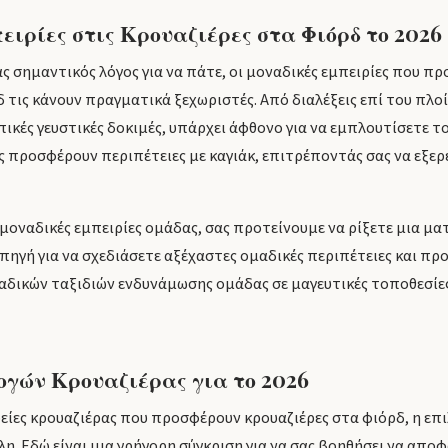
ιρίες στις Κρουαζιέρες στα Φιόρδ το 2026
ας σημαντικός λόγος για να πάτε, οι μοναδικές εμπειρίες που π
 τις κάνουν πραγματικά ξεχωριστές. Από διαλέξεις επί του πλοί
πικές γευστικές δοκιμές, υπάρχει άφθονο για να εμπλουτίσετε το
ς προσφέρουν περιπέτειες με καγιάκ, επιτρέποντάς σας να εξερ
 μοναδικές εμπειρίες ομάδας, σας προτείνουμε να ρίξετε μια μα
 πηγή για να σχεδιάσετε αξέχαστες ομαδικές περιπέτειες και π
αδικών ταξιδιών ενδυνάμωσης ομάδας σε μαγευτικές τοποθεσίε
ογών Κρουαζιέρας για το 2026
ρείες κρουαζιέρας που προσφέρουν κρουαζιέρες στα φιόρδ, η επ
λη. Εδώ είναι μια γρήγορη σύγκριση για να σας βοηθήσει να αποφ