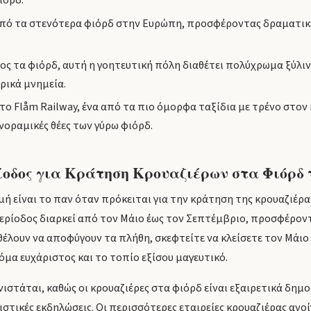
ιόρδ.
πό τα στενότερα φιόρδ στην Ευρώπη, προσφέροντας δραματικές
ς τα φιόρδ, αυτή η γοητευτική πόλη διαθέτει πολύχρωμα ξύλιν
ρικά μνημεία.
το Flåm Railway, ένα από τα πιο όμορφα ταξίδια με τρένο στον
οραμικές θέες των γύρω φιόρδ.
οδος για Κράτηση Κρουαζιέρων στα Φιόρδ 
ή είναι το παν όταν πρόκειται για την κράτηση της κρουαζιέρα
ερίοδος διαρκεί από τον Μάιο έως τον Σεπτέμβριο, προσφέροντ
 θέλουν να αποφύγουν τα πλήθη, σκεφτείτε να κλείσετε τον Μάιο
κόμα ευχάριστος και το τοπίο εξίσου μαγευτικό.
ιστάται, καθώς οι κρουαζιέρες στα φιόρδ είναι εξαιρετικά δημοφ
ιστικές εκδηλώσεις. Οι περισσότερες εταιρείες κρουαζιέρας ανοί