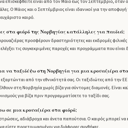
να επισκεφθείτε είναι από τον Μάιο έως τον Σεπτέμβριο, όταν ο
εγάλες. Ο Μάιος και ο Σεπτέμβριος είναι ιδανικοί για την αποφυγ
ευχάριστο καιρό.
ρες στα φιόρδ της Νορβηγίας κατάλληλες για παιδιά;
ς κρουαζιέρας προσφέρουν δραστηριότητες και εκδρομές φιλικές 
 ελέγξει τις συγκεκριμένες παροχές και προγράμματα που είναι 
ια να ταξιδέψω στη Νορβηγία για μια κρουαζιέρα στα
α εξαρτώνται από την εθνικότητά σας. Οι ταξιδιώτες από την ΕΕ 
λθουν στη Νορβηγία χωρίς βίζα για σύντομες διαμονές. Είναι κα
νισμούς για βίζα πριν προγραμματίσετε το ταξίδι σας.
σω σε μια κρουαζιέρα στα φιόρδ;
στρώσεις, αδιάβροχα και άνετα παπούτσια. Ο καιρός μπορεί να
να είστε προετοιμασμένοι για διάφορες συνθήκες.