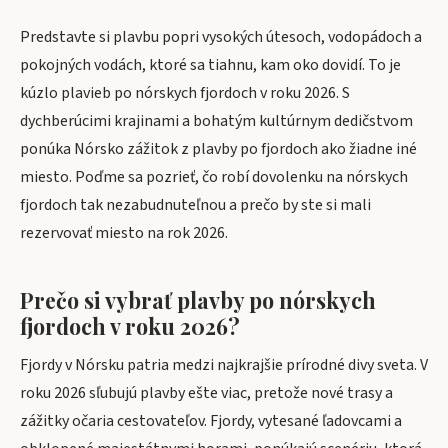
Predstavte si plavbu popri vysokých útesoch, vodopádoch a
pokojných vodách, ktoré sa tiahnu, kam oko dovidí. To je
kúzlo plavieb po nórskych fjordoch v roku 2026. S
dychberúcimi krajinami a bohatým kultúrnym dedičstvom
ponúka Nórsko zážitok z plavby po fjordoch ako žiadne iné
miesto. Poďme sa pozrieť, čo robí dovolenku na nórskych
fjordoch tak nezabudnuteľnou a prečo by ste si mali
rezervovať miesto na rok 2026.
Prečo si vybrať plavby po nórskych
fjordoch v roku 2026?
Fjordy v Nórsku patria medzi najkrajšie prírodné divy sveta. V
roku 2026 sľubujú plavby ešte viac, pretože nové trasy a
zážitky očaria cestovateľov. Fjordy, vytesané ľadovcami a