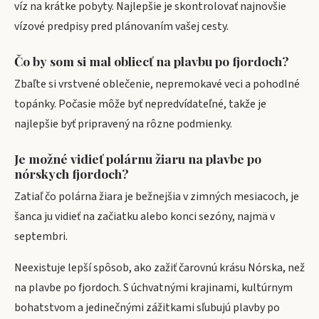
víz na krátke pobyty. Najlepšie je skontrolovať najnovšie
vízové predpisy pred plánovaním vašej cesty.
Čo by som si mal obliecť na plavbu po fjordoch?
Zbaľte si vrstvené oblečenie, nepremokavé veci a pohodlné
topánky. Počasie môže byť nepredvídateľné, takže je
najlepšie byť pripravený na rôzne podmienky.
Je možné vidieť polárnu žiaru na plavbe po
nórskych fjordoch?
Zatiaľ čo polárna žiara je bežnejšia v zimných mesiacoch, je
šanca ju vidieť na začiatku alebo konci sezóny, najmä v
septembri.
Neexistuje lepší spôsob, ako zažiť čarovnú krásu Nórska, než
na plavbe po fjordoch. S úchvatnými krajinami, kultúrnym
bohatstvom a jedinečnými zážitkami sľubujú plavby po