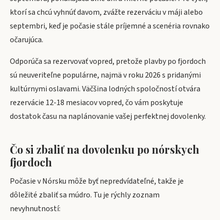
ktorí sa chcú vyhnúť davom, zvážte rezerváciu v máji alebo
septembri, keď je počasie stále príjemné a scenéria rovnako
očarujúca.
Odporúča sa rezervovať vopred, pretože plavby po fjordoch
sú neuveriteľne populárne, najmä v roku 2026 s pridanými
kultúrnymi oslavami. Väčšina lodných spoločností otvára
rezervácie 12-18 mesiacov vopred, čo vám poskytuje
dostatok času na naplánovanie vašej perfektnej dovolenky.
Čo si zbaliť na dovolenku po nórskych
fjordoch
Počasie v Nórsku môže byť nepredvídateľné, takže je
dôležité zbaliť sa múdro. Tu je rýchly zoznam
nevyhnutností: