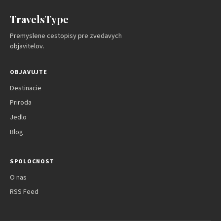
TravelsType
Premyslene cestopisy pre zvedavych
objavitelov.
OBJAVUJTE
Destinacie
Priroda
Jedlo
Blog
SPOLOCNOST
O nas
RSS Feed