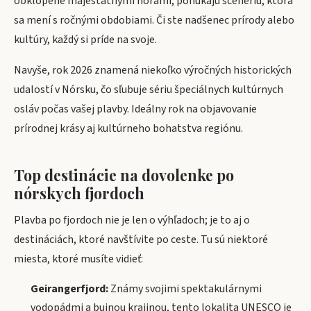
obklopené majestátnymi horami, ponúkajú scenériu, ktorá
sa mení s ročnými obdobiami. Či ste nadšenec prírody alebo
kultúry, každý si príde na svoje.
Navyše, rok 2026 znamená niekoľko výročných historických
udalostí v Nórsku, čo sľubuje sériu špeciálnych kultúrnych
osláv počas vašej plavby. Ideálny rok na objavovanie
prírodnej krásy aj kultúrneho bohatstva regiónu.
Top destinácie na dovolenke po
nórskych fjordoch
Plavba po fjordoch nie je len o výhľadoch; je to aj o
destináciách, ktoré navštívite po ceste. Tu sú niektoré
miesta, ktoré musíte vidieť:
Geirangerfjord:
Známy svojimi spektakulárnymi
vodopádmi a bujnou krajinou, tento lokalita UNESCO je