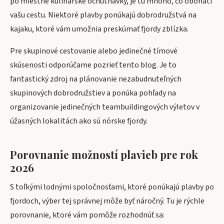
po miestne kulinárske ochutnávky, je tu mnoho, čo obohatí
vašu cestu. Niektoré plavby ponúkajú dobrodružstvá na
kajaku, ktoré vám umožnia preskúmať fjordy zblízka.
Pre skupinové cestovanie alebo jedinečné tímové
skúsenosti odporúčame pozrieť
tento blog
. Je to
fantastický zdroj na plánovanie nezabudnuteľných
skupinových dobrodružstiev a ponúka pohľady na
organizovanie jedinečných teambuildingových výletov v
úžasných lokalitách ako sú nórske fjordy.
Porovnanie možností plavieb pre rok
2026
S toľkými lodnými spoločnosťami, ktoré ponúkajú plavby po
fjordoch, výber tej správnej môže byť náročný. Tu je rýchle
porovnanie, ktoré vám pomôže rozhodnúť sa: