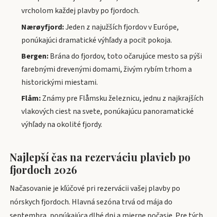
vrcholom každej plavby po fjordoch.
Nærøyfjord:
Jeden z najužších fjordov v Európe,
ponúkajúci dramatické výhľady a pocit pokoja.
Bergen:
Brána do fjordov, toto očarujúce mesto sa pýši
farebnými drevenými domami, živým rybím trhom a
historickými miestami.
Flåm:
Známy pre Flåmsku železnicu, jednu z najkrajších
vlakových ciest na svete, ponúkajúcu panoramatické
výhľady na okolité fjordy.
Najlepší čas na rezerváciu plavieb po
fjordoch 2026
Načasovanie je kľúčové pri rezervácii vašej plavby po
nórskych fjordoch. Hlavná sezóna trvá od mája do
septembra, ponúkajúca dlhé dni a mierne počasie. Pre tých,